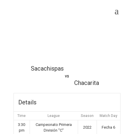
Sacachispas
vs
Chacarita
Details
Time
League
Season
Match Day
3:30
Campeonato Primera
2022
Fecha 6
pm
División "C"