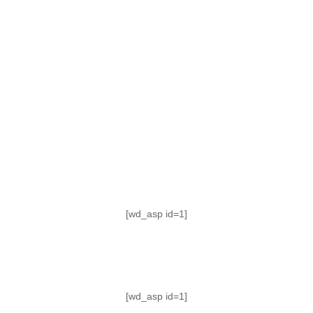
TABLA DE POSICIONES
FIXTURE
#AguanteFemenino
[wd_asp id=1]
[wd_asp id=1]