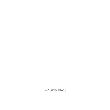
TABLA DE POSICIONES
FIXTURE
#AguanteFemenino
[wd_asp id=1]