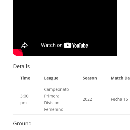
Details
Time
League
Season
Match Da
Campeonato
3:00
Primera
2022
Fecha 15
pm
Division
Femenino
Ground