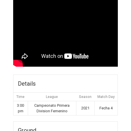
Details
Time
League
Season
Match Day
3:00
Campeonato Primera
2021
Fecha 4
pm
Division Femenino
Ground