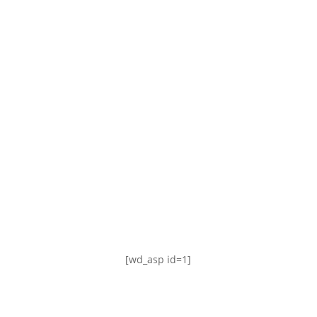
TABLA DE POSICIONES
FIXTURE
#AguanteFemenino
[wd_asp id=1]