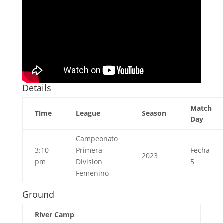
Details
Match
Time
League
Season
Day
Campeonato
3:10
Primera
Fecha
2023
pm
Division
5
Femenino
Ground
River Camp