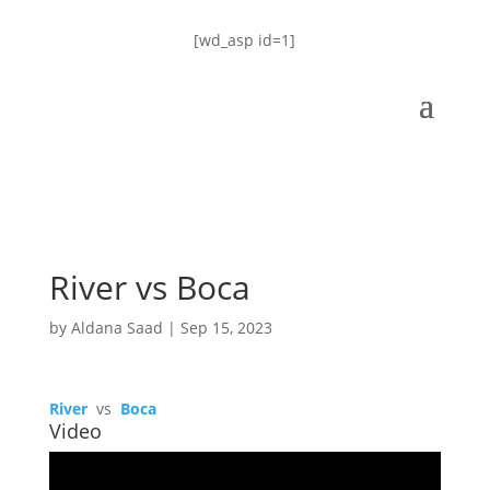
[wd_asp id=1]
River vs Boca
by
Aldana Saad
|
Sep 15, 2023
River
vs
Boca
Video