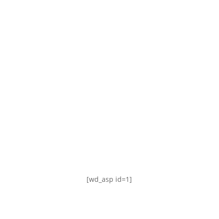
TABLA DE POSICIONES
FIXTURE
#AguanteFemenino
[wd_asp id=1]