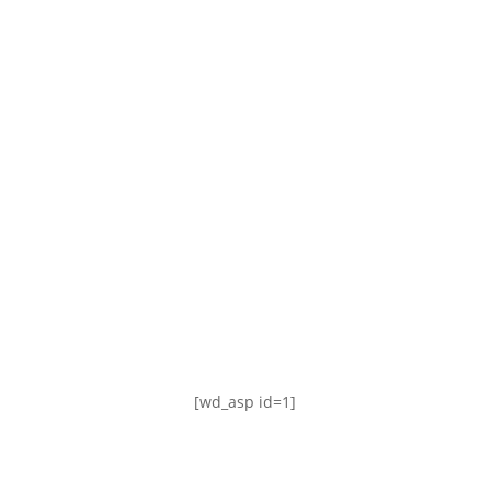
TABLA DE POSICIONES
FIXTURE
#AguanteFemenino
[wd_asp id=1]