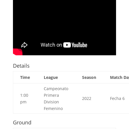
Details
Time
League
Season
Match Da
Campeonato
1:00
Primera
2022
Fecha 6
pm
Division
Femenino
Ground