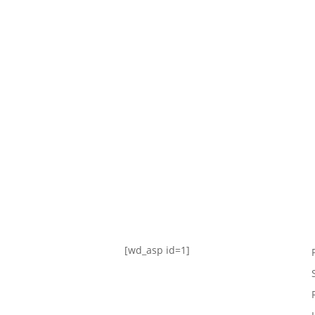
TABLA DE POSICIONES
FIXTURE
#AguanteFemenino
[wd_asp id=1]