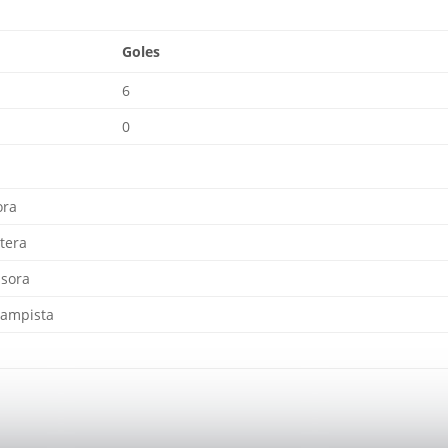
Goles
6
0
ora
tera
sora
ampista
a