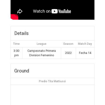
Details
Time
League
Season
Match Day
3:00
Campeonato Primera
2022
Fecha 14
pm
Division Femenino
Ground
Predio Tita Mattiussi