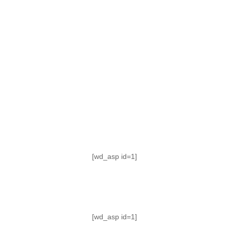
TABLA DE POSICIONES
FIXTURE
#AguanteFemenino
[wd_asp id=1]
[wd_asp id=1]