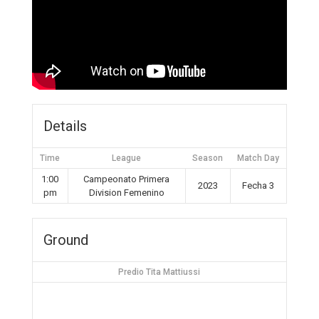
Details
Time
League
Season
Match Day
1:00
Campeonato Primera
2023
Fecha 3
pm
Division Femenino
Ground
Predio Tita Mattiussi