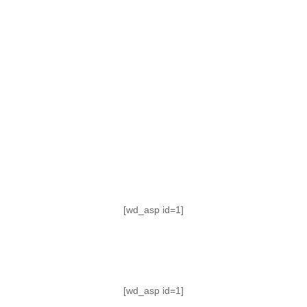
TABLA DE POSICIONES
FIXTURE
#AguanteFemenino
[wd_asp id=1]
[wd_asp id=1]