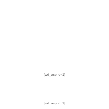
TABLA DE POSICIONES
FIXTURE
#AguanteFemenino
[wd_asp id=1]
[wd_asp id=1]