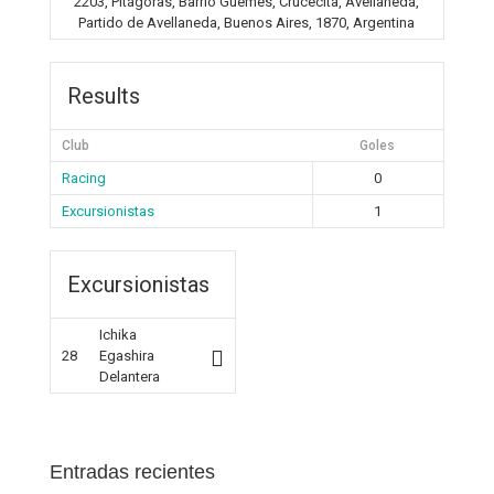
2203, Pitágoras, Barrio Güemes, Crucecita, Avellaneda,
Partido de Avellaneda, Buenos Aires, 1870, Argentina
Results
Club
Goles
Racing
0
Excursionistas
1
Excursionistas
Ichika
28
Egashira
Delantera
Entradas recientes