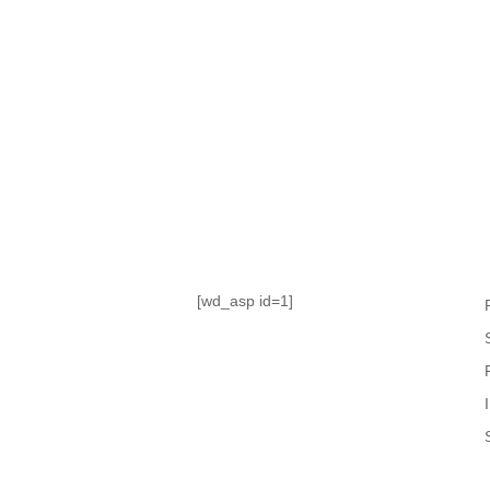
TABLA DE POSICIONES
FIXTURE
#AguanteFemenino
[wd_asp id=1]