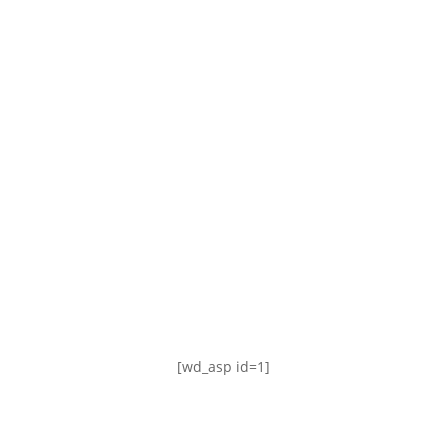
TABLA DE POSICIONES
FIXTURE
#AguanteFemenino
[wd_asp id=1]