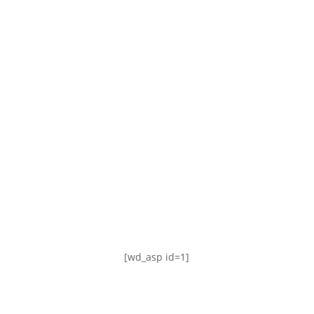
TABLA DE POSICIONES
FIXTURE
#AguanteFemenino
[wd_asp id=1]