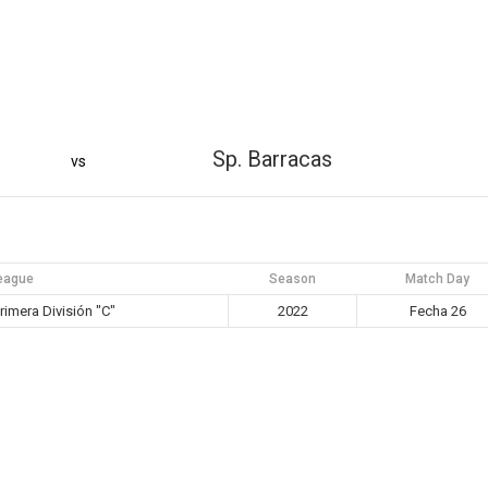
Sp. Barracas
vs
eague
Season
Match Day
imera División "C"
2022
Fecha 26