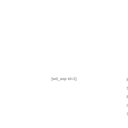
TABLA DE POSICIONES
FIXTURE
#AguanteFemenino
[wd_asp id=1]