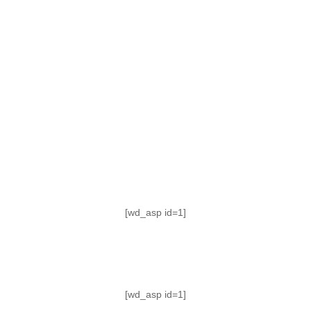
TABLA DE POSICIONES
FIXTURE
#AguanteFemenino
[wd_asp id=1]
[wd_asp id=1]