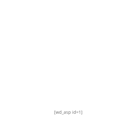
TABLA DE POSICIONES
FIXTURE
#AguanteFemenino
[wd_asp id=1]