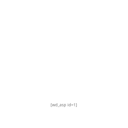
TABLA DE POSICIONES
FIXTURE
#AguanteFemenino
[wd_asp id=1]