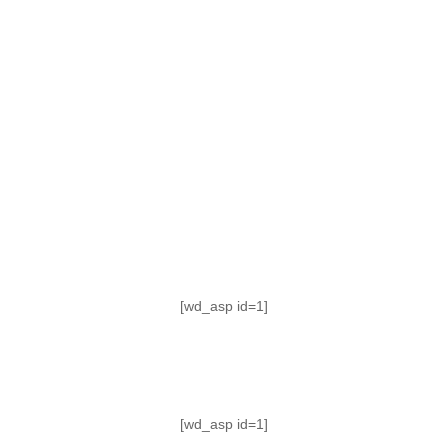
TABLA DE POSICIONES
FIXTURE
#AguanteFemenino
[wd_asp id=1]
[wd_asp id=1]