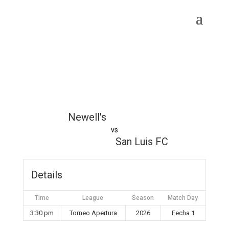
Newell's
vs
San Luis FC
Details
Time
League
Season
Match Day
3:30 pm
Torneo Apertura
2026
Fecha 1