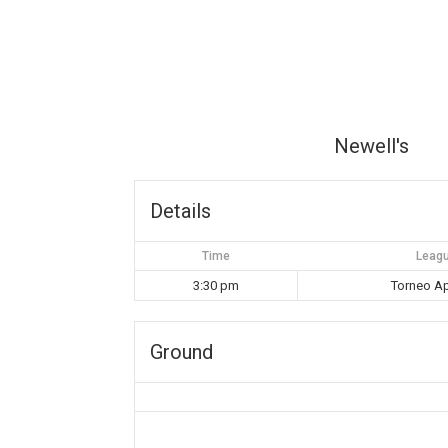
Newell's
Details
Time
Leag
3:30 pm
Torneo Ap
Ground