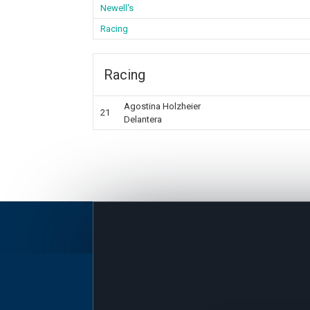
Newell's
Racing
Racing
Agostina Holzheier
21
Delantera