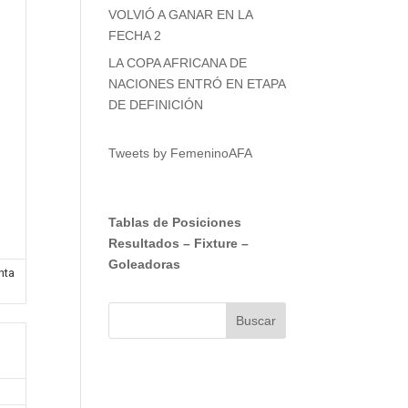
VOLVIÓ A GANAR EN LA
FECHA 2
LA COPA AFRICANA DE
NACIONES ENTRÓ EN ETAPA
DE DEFINICIÓN
Tweets by FemeninoAFA
Tablas de Posiciones
Resultados
–
Fixture
–
Goleadoras
nta