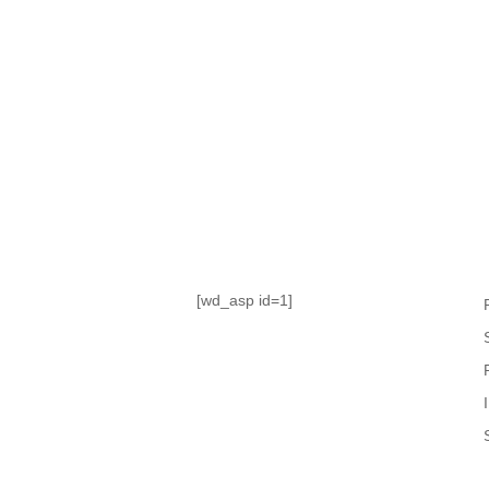
TABLA DE POSICIONES
FIXTURE
#AguanteFemenino
[wd_asp id=1]