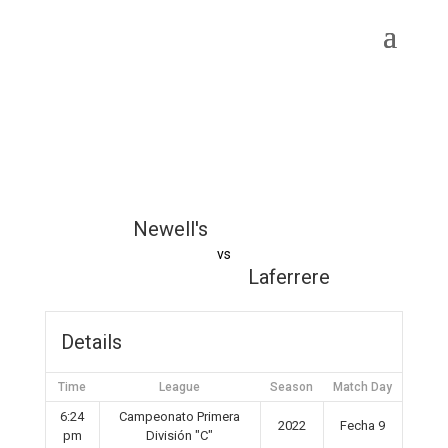
Newell's
vs
Laferrere
Details
Time
League
Season
Match Day
6:24
Campeonato Primera
2022
Fecha 9
pm
División "C"