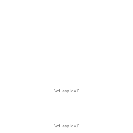
TABLA DE POSICIONES
FIXTURE
#AguanteFemenino
[wd_asp id=1]
[wd_asp id=1]