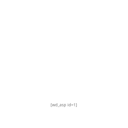
TABLA DE POSICIONES
FIXTURE
#AguanteFemenino
[wd_asp id=1]