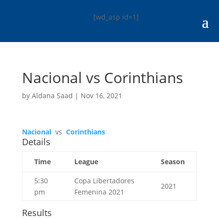
[wd_asp id=1]
Nacional vs Corinthians
by
Aldana Saad
|
Nov 16, 2021
Nacional
vs
Corinthians
Details
Time
League
Season
5:30
Copa Libertadores
2021
pm
Femenina 2021
Results