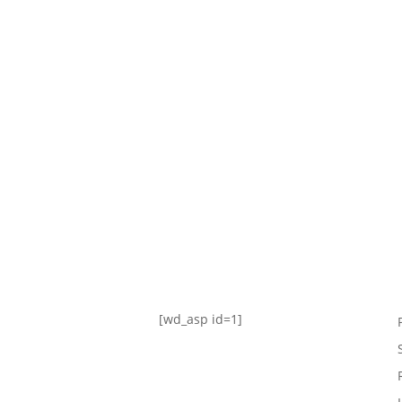
TABLA DE POSICIONES
FIXTURE
#AguanteFemenino
[wd_asp id=1]