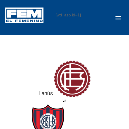
[wd_asp id=1]
Lanús
vs