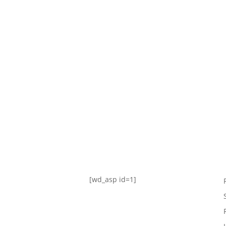
TABLA DE POSICIONES
FIXTURE
#AguanteFemenino
[wd_asp id=1]