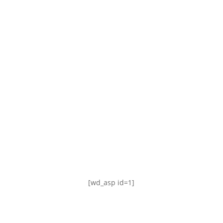
TABLA DE POSICIONES
FIXTURE
#AguanteFemenino
[wd_asp id=1]