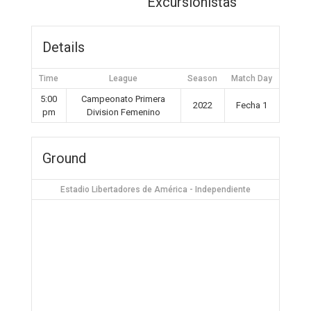
Excursionistas
Details
Time
League
Season
Match Day
5:00
Campeonato Primera
2022
Fecha 1
pm
Division Femenino
Ground
Estadio Libertadores de América - Independiente