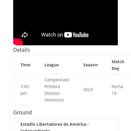
Details
Match
Time
League
Season
Day
Campeonato
1:00
Primera
Fecha
2023
pm
Division
19
Femenino
Ground
Estadio Libertadores de América -
Independiente