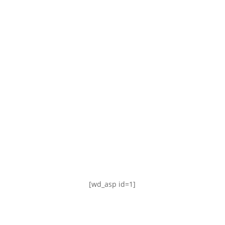
TABLA DE POSICIONES
FIXTURE
#AguanteFemenino
[wd_asp id=1]