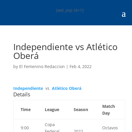
[wd_asp id=1]
Independiente vs Atlético
Oberá
by
El Femenino Redaccion
|
Feb 4, 2022
Independiente
vs
Atlético Oberá
Details
Match
Time
League
Season
Day
Copa
9:00
Octavos
Federal
2022