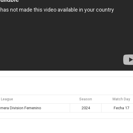
League
Season
Match Day
mera Division Femenino
2024
Fecha 17