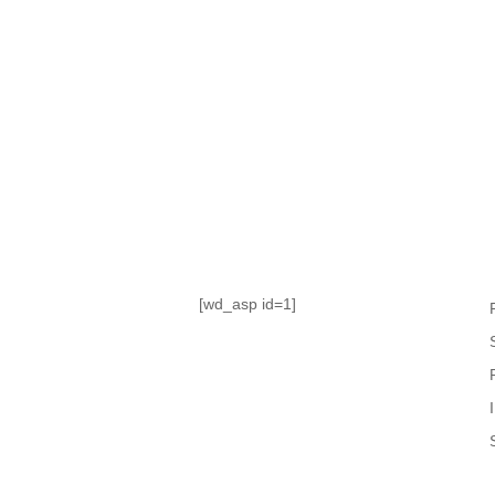
TABLA DE POSICIONES
FIXTURE
#AguanteFemenino
[wd_asp id=1]