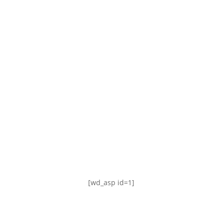
TABLA DE POSICIONES
FIXTURE
#AguanteFemenino
[wd_asp id=1]