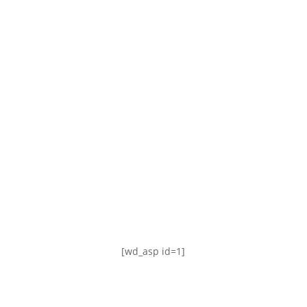
TABLA DE POSICIONES
FIXTURE
#AguanteFemenino
[wd_asp id=1]