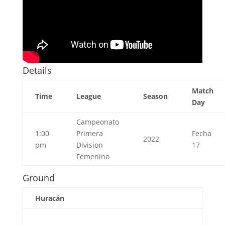
Details
Match
Time
League
Season
Day
Campeonato
1:00
Primera
Fecha
2022
pm
Division
17
Femenino
Ground
Huracán