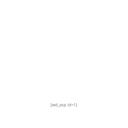
TABLA DE POSICIONES
FIXTURE
#AguanteFemenino
[wd_asp id=1]