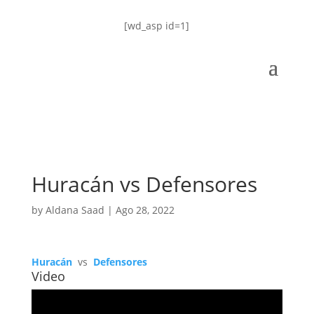
[wd_asp id=1]
Huracán vs Defensores
by
Aldana Saad
|
Ago 28, 2022
Huracán
vs
Defensores
Video