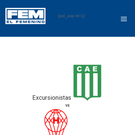
[wd_asp id=1]
Excursionistas
vs