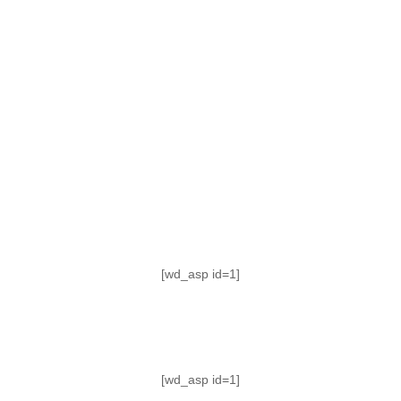
TABLA DE POSICIONES
FIXTURE
#AguanteFemenino
[wd_asp id=1]
[wd_asp id=1]