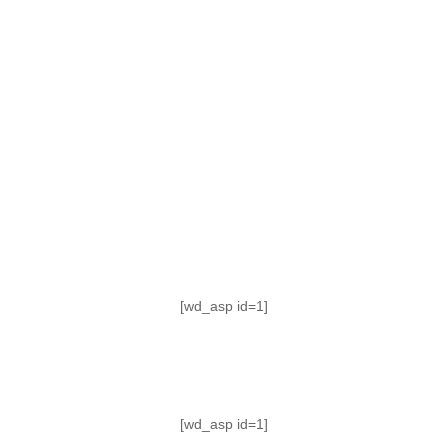
TABLA DE POSICIONES
FIXTURE
#AguanteFemenino
[wd_asp id=1]
[wd_asp id=1]