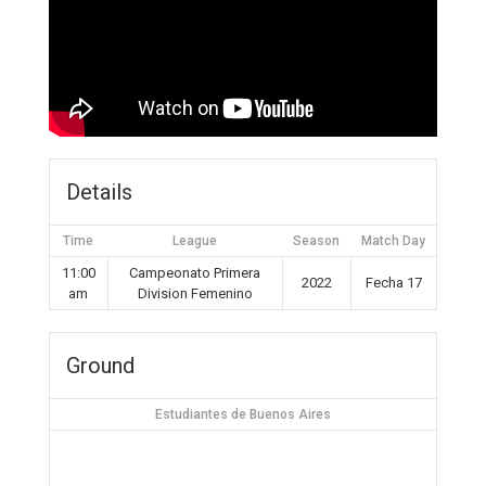
Details
Time
League
Season
Match Day
11:00
Campeonato Primera
2022
Fecha 17
am
Division Femenino
Ground
Estudiantes de Buenos Aires