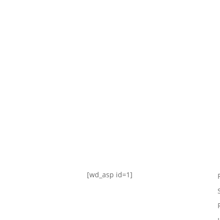
TABLA DE POSICIONES
FIXTURE
#AguanteFemenino
[wd_asp id=1]