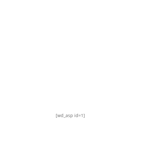
TABLA DE POSICIONES
FIXTURE
#AguanteFemenino
[wd_asp id=1]