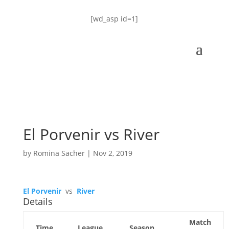
[wd_asp id=1]
El Porvenir vs River
by
Romina Sacher
|
Nov 2, 2019
El Porvenir
vs
River
Details
Match
Time
League
Season