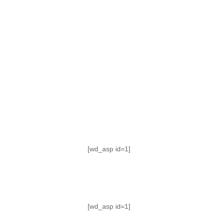
TABLA DE POSICIONES
FIXTURE
#AguanteFemenino
[wd_asp id=1]
[wd_asp id=1]