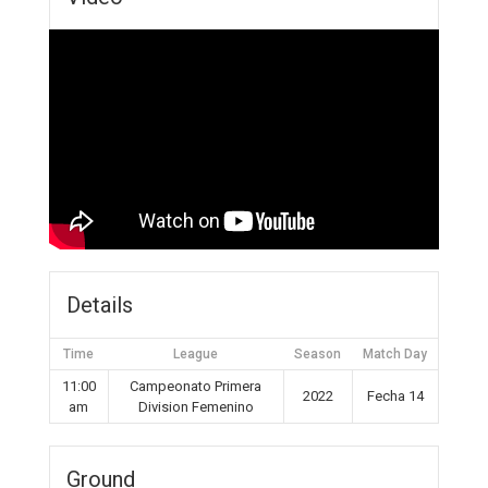
Details
Time
League
Season
Match Day
11:00
Campeonato Primera
2022
Fecha 14
am
Division Femenino
Ground