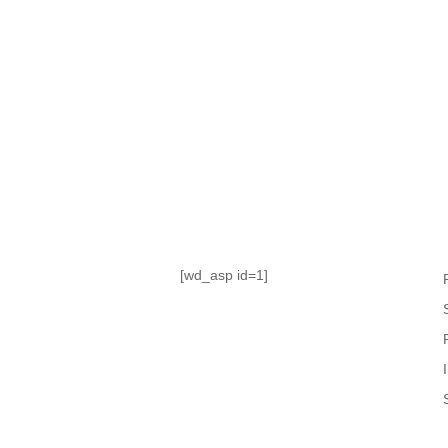
TABLA DE POSICIONES
FIXTURE
#AguanteFemenino
[wd_asp id=1]