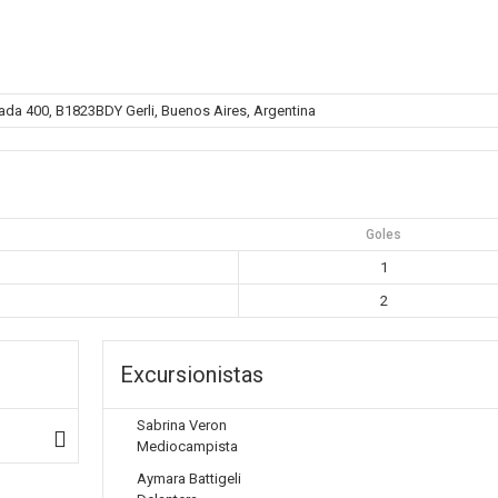
ada 400, B1823BDY Gerli, Buenos Aires, Argentina
Goles
1
2
Excursionistas
Sabrina Veron
Mediocampista
Aymara Battigeli