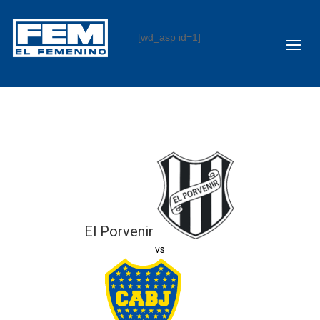
[wd_asp id=1]
El Porvenir
vs