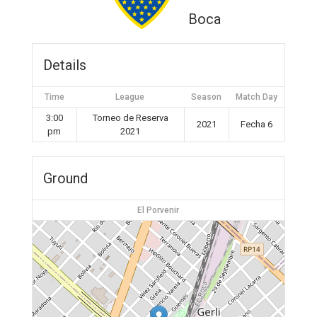
Boca
Details
Time
League
Season
Match Day
3:00
Torneo de Reserva
2021
Fecha 6
pm
2021
Ground
El Porvenir