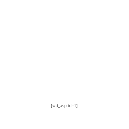
TABLA DE POSICIONES
FIXTURE
#AguanteFemenino
[wd_asp id=1]