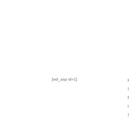
TABLA DE POSICIONES
FIXTURE
#AguanteFemenino
[wd_asp id=1]