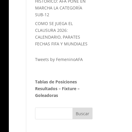
HISTORICO: AFA PONE EN
MARCHA LA CATEGORÍA
SUB-12
COMO SE JUEGA EL
CLAUSURA 2026:
CALENDARIO, PARATES
FECHAS FIFA Y MUNDIALES
Tweets by FemeninoAFA
Tablas de Posiciones
Resultados
–
Fixture
–
Goleadoras