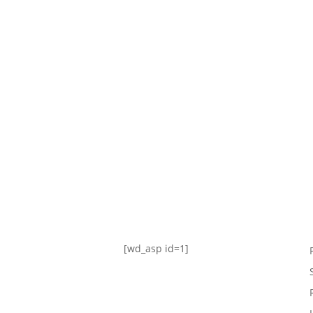
TABLA DE POSICIONES
FIXTURE
#AguanteFemenino
[wd_asp id=1]