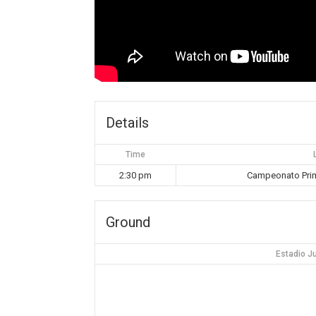
Details
Time
2:30 pm
Campeonato Prim
Ground
Estadio J