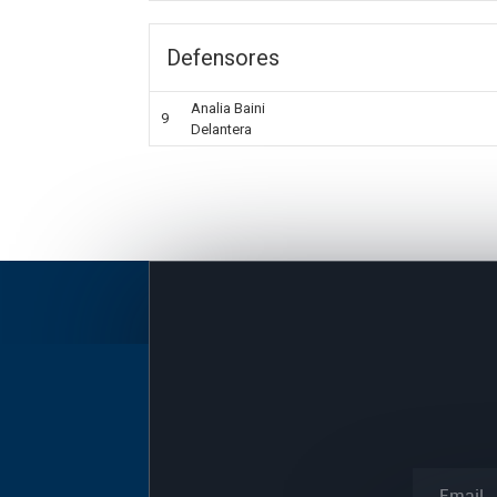
Defensores
Analia Baini
9
Delantera