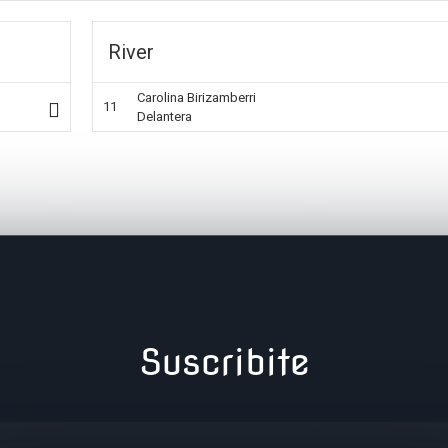
River
Carolina Birizamberri
11
Delantera
Suscribite