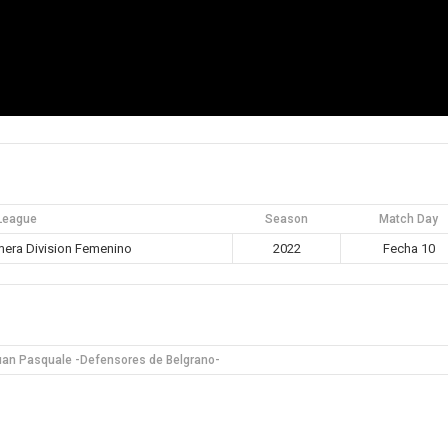
League
Season
Match Day
era Division Femenino
2022
Fecha 10
uan Pasquale -Defensores de Belgrano-