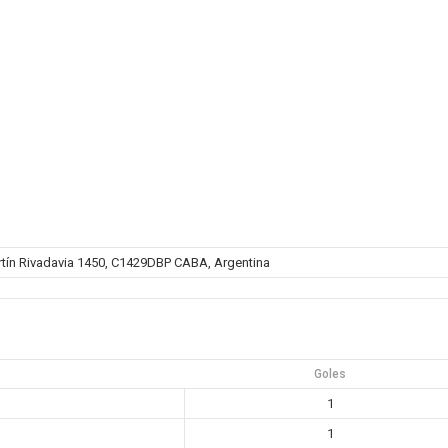
tín Rivadavia 1450, C1429DBP CABA, Argentina
Goles
1
1