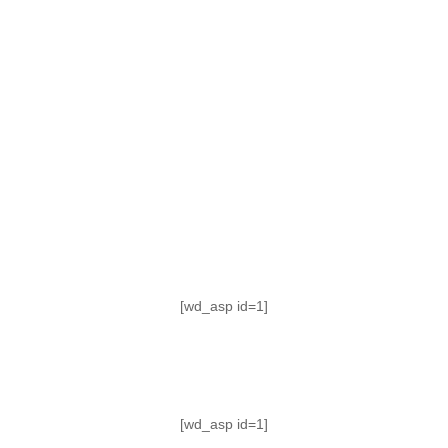
TABLA DE POSICIONES
FIXTURE
#AguanteFemenino
[wd_asp id=1]
[wd_asp id=1]