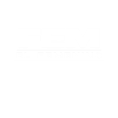
TABLA DE POSICIONES
FIXTURE
#AguanteFemenino