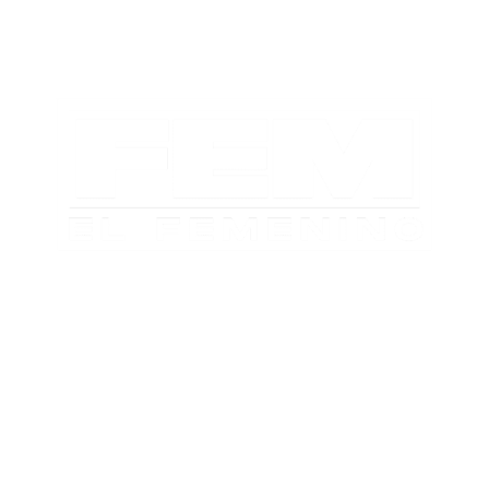
TABLA DE POSICIONES
FIXTURE
#AguanteFemenino