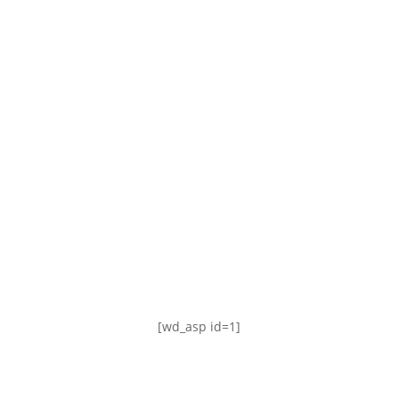
TABLA DE POSICIONES
FIXTURE
#AguanteFemenino
[wd_asp id=1]