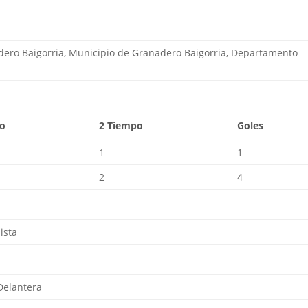
adero Baigorria, Municipio de Granadero Baigorria, Departamento
po
2 Tiempo
Goles
1
1
2
4
ista
Delantera