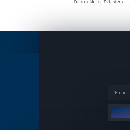
Débora Molina
Delantera