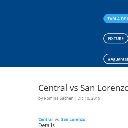
TABLA DE 
FIXTURE
#Aguante
Central vs San Lorenz
by
Romina Sacher
|
Dic 10, 2019
Central
vs
San Lorenzo
Details