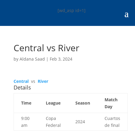
[wd_asp id=1]
Central vs River
by
Aldana Saad
|
Feb 3, 2024
Central
vs
River
Details
Match
Time
League
Season
Day
9:00
Copa
Cuartos
2024
am
Federal
de final