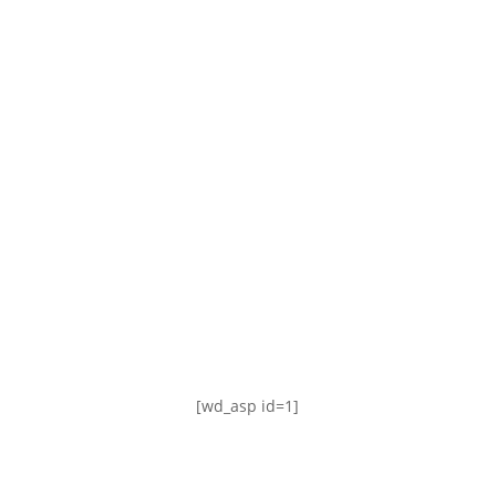
TABLA DE POSICIONES
FIXTURE
#AguanteFemenino
[wd_asp id=1]