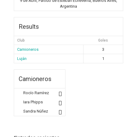
9 de Abril, Partido de Esteban Echeverría, Buenos Aires,
Argentina
Results
Club
Goles
Camioneros
3
Luján
1
Camioneros
Rocío Ramírez
Iara Phipps
Sandra Núñez