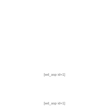
TABLA DE POSICIONES
FIXTURE
#AguanteFemenino
[wd_asp id=1]
[wd_asp id=1]